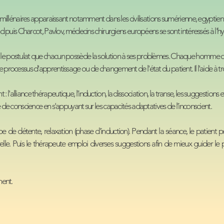
millénaires apparaissant notamment dans les civilisations sumérienne, egyptie
Charcot, Pavlov, médecins chirurgiens européens se sont intéressés à l'h
 postulat que chacun possède la solution à ses problèmes. Chaque homme dis
rocessus d'apprentissage ou de changement de l'état du patient. Il l'aide à tr
 : l'alliance thérapeutique, l'induction, la dissociation, la transe, les suggestions 
de conscience en s'appuyant sur les capacités adaptatives de l'inconscient.
e détente, relaxation (phase d'induction). Pendant la séance, le patient peu
elle. Puis le thérapeute emploi diverses suggestions afin de mieux guider le pa
ment.