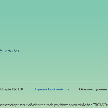
g
ts, adultes
hérapie EMDR
Hypnose Ericksonienne
Génosociogramme
pnose thérapeutique développée par le psychiatre américain Milton ERICKSON