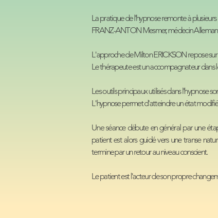
La pratique de l'hypnose remonte à plusieurs 
FRANZ-ANTON Mesmer, médecin Allemand puis 
L'approche de Milton ERICKSON repose sur le
Le thérapeute est un accompagnateur dans le p
Les outils principaux utilisés dans l'hypnose sont
L'hypnose permet d'atteindre un état modifié 
Une séance débute en général par une étape d
patient est alors guidé vers une transe natur
termine par un retour au niveau conscient.
Le patient est l'acteur de son propre change