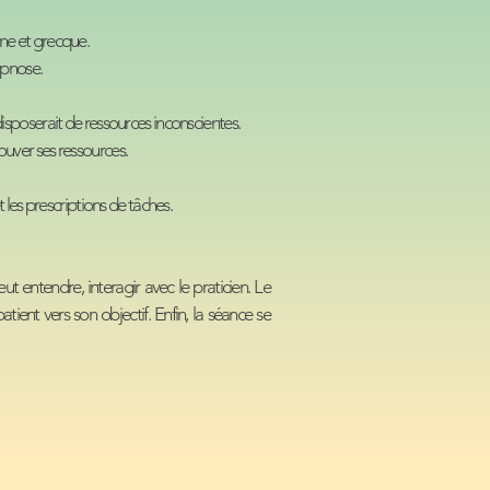
nne et grecque.
ypnose.
poserait de ressources inconscientes.
ouver ses ressources.
et les prescriptions de tâches.
t entendre, interagir avec le praticien. Le
tient vers son objectif. Enfin, la séance se